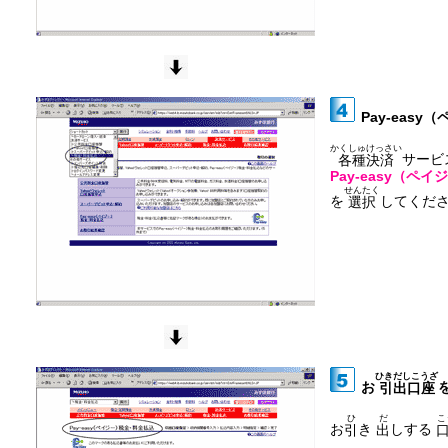
Pay-easy
かくしゅけっさい
サービ
各種決済
Pay-easy（ペイ
せんたく
を
してくだ
選択
ひきだしこうざ
お
引出口座
ひ
だ
こ
お
き
しする
引
出