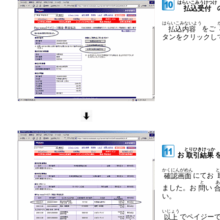
はらいこみうけつけ
払込受付
はらいこみないよう
をご
払込内容
タンをクリックし
とりひきけっか
お
取引結果
かくにんがめん
と
にてお
確認画面
と
あ
ました。お
い
問
い。
いじょう
でペイジー
以上