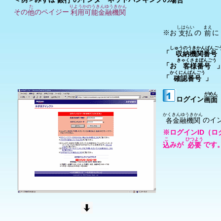
た
りようかのうきんゆうきかん
その
のペイジー
他
利用可能金融機関
しはらい
まえ
※お
の
に
支払
前
しゅうのうきかんばんご
「
収納機関番号
きゃくさまぼんごう
「お
客様番号
かくにんばんごう
「
」
確認番号
がめん
ログイン
画面
かくきんゆうきかん
のイ
各金融機関
※ログインID（
こ
ひつよう
みが
です
込
必要