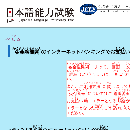
もど
<<
る
戻
かくきんゆうきかん
しはら
のインターネットバンキングでお
各金融機関
支払
かくきんゆうきかん
がめん
も
によって、
、
各金融機関
画面
しょうさい
かく
りよ
につきましては、
ご
詳細
各
利
い。
りようほうほう
かん
また、ご
に
しまして
利用方法
関
うけつけばんごう
せんたくきん
についてはご
受付番号
選択各金
しはら
じ
ばあい
お
い
にエラーとなる
が
支払
時
場合
ばあい
おそ
い
エラーとなった
には
れ
場合
恐
入
ください。
ぎんこう
ばあい
＜例＞みずほ
のインターネットバンキングの
銀行
場合