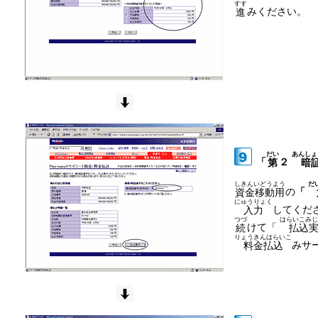
すす
みください。
進
だい
あんしょ
「
２
第
暗
しきんいどうよう
だ
の
「
資金移動用
にゅうりょく
してくだ
入力
つづ
はらいこみじ
けて「
続
払込
りょうきんはらいこ
みサ
料金払込