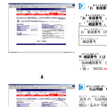
きゃくさまば
「お
客様番
きゃくさまばんごう
「
お
客様番号
かくにんばんごう
た
「
」
確認番号
きゃくさまばんごう
お
(2
客様番号
かくにんばんごう
確認番号
かくにんばんごう
※
とは
確認番号
しゅうのうきかんばんごう
収納機関番号
れい
＜
＞ 58191-
x
例
はらいこみめいさい
払込明細
がいとう
はらいこみめい
の
該当
払込明
たはた
こ
かの
い
みが
他払
込
可